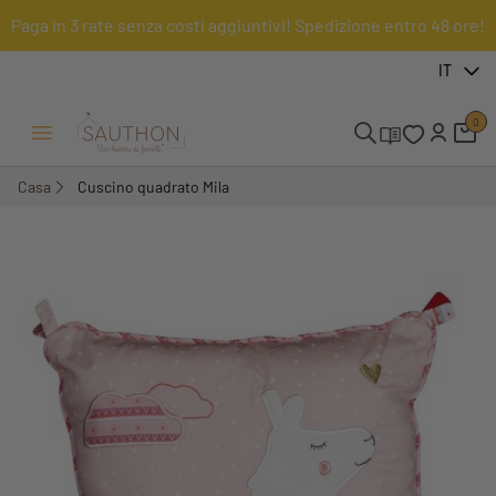
Paga in 3 rate senza costi aggiuntivi! Spedizione entro 48 ore!
-62,21%
IT
0
Menu Apri/Chiudi
Casa
Cuscino quadrato Mila