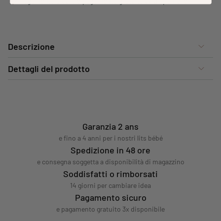
Pagamento sicuro e pagamento gratuito 3x disponibile
Descrizione
Dettagli del prodotto
Garanzia 2 ans
e fino a 4 anni per i nostri lits bébé
Spedizione in 48 ore
e consegna soggetta a disponibilità di magazzino
Soddisfatti o rimborsati
14 giorni per cambiare idea
Pagamento sicuro
e pagamento gratuito 3x disponibile