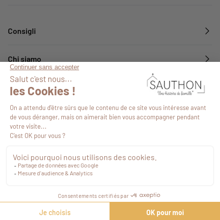
Consigli
Chi siamo
Servizi
Seguiteci
8,90 €
Tasse incluse
Procedi con il checkout
©2026
-
Mappa del sito
-
Agenzia web Novius