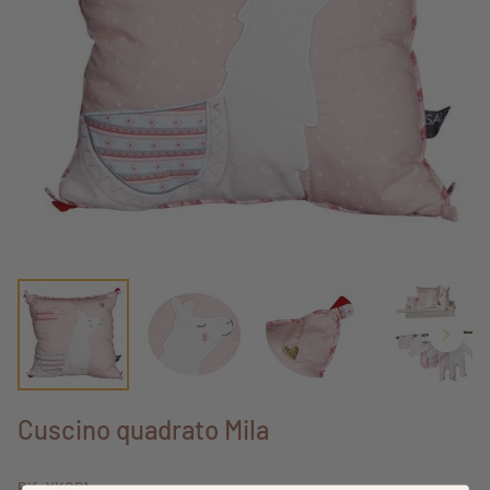
Cuscino quadrato Mila
Rif: YKCS1