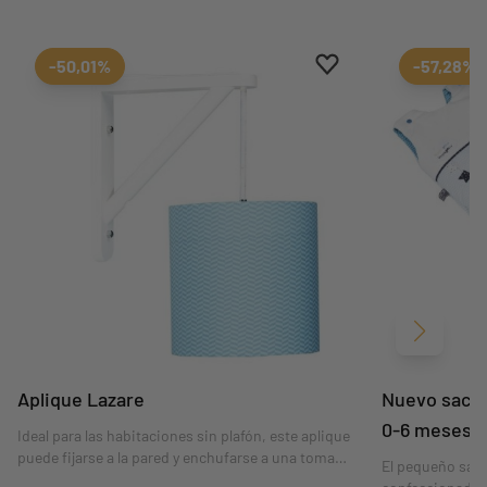
Aggiungi ai preferiti
borrar favoritos
-50,01%
-57,28%
Siguient
Aplique Lazare
Nuevo saco 
0-6 meses
Ideal para las habitaciones sin plafón, este aplique
puede fijarse a la pared y enchufarse a una toma
El pequeño saco
convencional. Su amplia pantalla aportará una luz