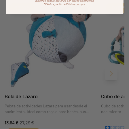
nuestras comunicaciones por correo electrónico.
*Válido a partir de 150€ de compra.
Aggiungi ai preferiti
borrar favoritos
-50,02%
-50,03%
Siguient
Bola de Lázaro
Cubo de act
Pelota de actividades Lazare para usar desde el
Cubo de activid
nacimiento. Ideal como regalo para bebés, sus
nacimiento
colores y materiales conquistarán al bebé.
13,64 €
27,29 €