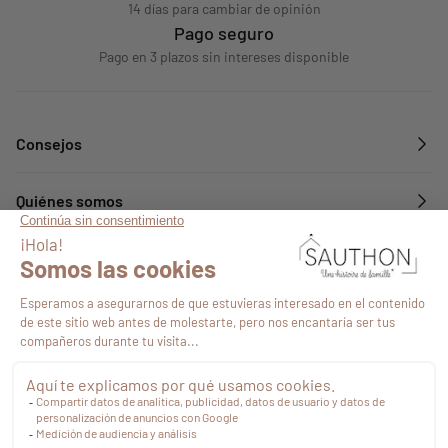
14 días para cambiar de opinión
Pago seguro
Pago en 3 plazos sin intereses disponible
Consejos
Quiénes somos
Servicios
Síguenos en