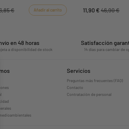
aginación?
6,85 €
11,90 €
46,90 €
Añadir al carrito
nvío en 48 horas
Satisfacción garan
jeta a disponibilidad de stock
14 días para cambiar de o
omos
Servicios
Preguntas más frecuentes (FAQ)
iones
Contacto
l
Contratación de personal
acidad
erales
 medioambientales