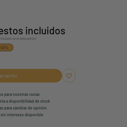
stos incluidos
 incluido en el descuento)
-50%
al carrito
Aggiungi ai preferiti
borrar favoritos
ños para nuestras cunas
eta a disponibilidad de stock
ías para cambiar de opinión
 sin intereses disponible