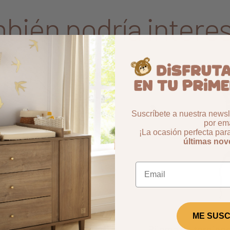
bién podría interes
Aggiungi ai preferiti
borrar favoritos
99%
-51,61%
Suscríbete a nuestra newsle
por ema
¡La ocasión perfecta par
últimas no
ME SUSC
abyfan
Pijama de terciope