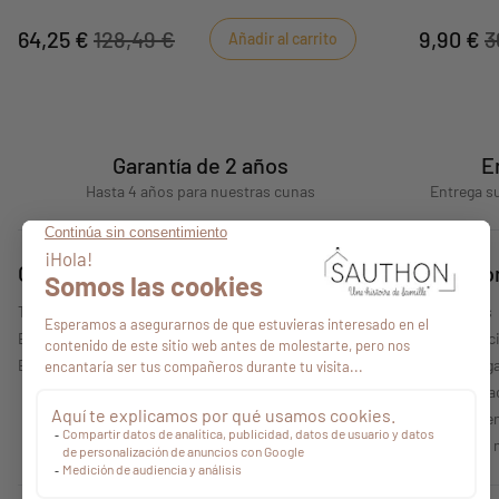
volar tu im
64,25 €
128,49 €
9,90 €
3
Añadir al carrito
Garantía de 2 años
E
Hasta 4 años para nuestras cunas
Entrega su
Consejos
Quiénes s
Todos nuestros consejos
Quiénes somos
Encontrar un punto de venta
Nuestras colecc
Espacio profesional
Información lega
Política de priv
Condiciones gen
Características