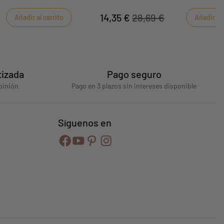
estrella de Sauthon Babyfan para la habi
infantil.
14,35 €
28,69 €
Añadir al carrito
Añadir al 
tizada
Pago seguro
pinión
Pago en 3 plazos sin intereses disponible
Síguenos en