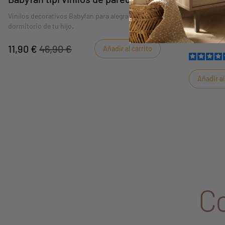
Vinilos decorativos Babyfan para alegrar el
Sauthon ha 
dormitorio de tu hijo.
como cálida
dormirlo.
11,90 €
46,90 €
Añadir al carrito
Añadir al
C