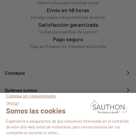
Hasta 4 años para nuestras cunas
Envío en 48 horas
Entrega sujeta a disponibilidad de stock
Satisfacción garantizada
14 días para cambiar de opinión
Pago seguro
Pago en 3 plazos sin intereses disponible
Consejos
Quiénes somos
Servicios
Síguenos en