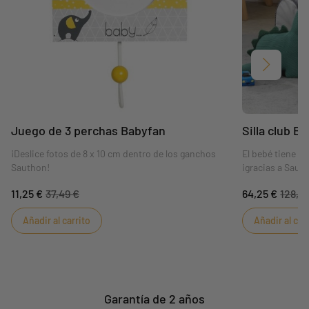
Siguient
Juego de 3 perchas Babyfan
Silla club B
¡Deslice fotos de 8 x 10 cm dentro de los ganchos
El bebé tiene s
Sauthon!
¡gracias a Saut
11,25 €
37,49 €
64,25 €
128,4
Añadir al carrito
Añadir al car
Garantía de 2 años