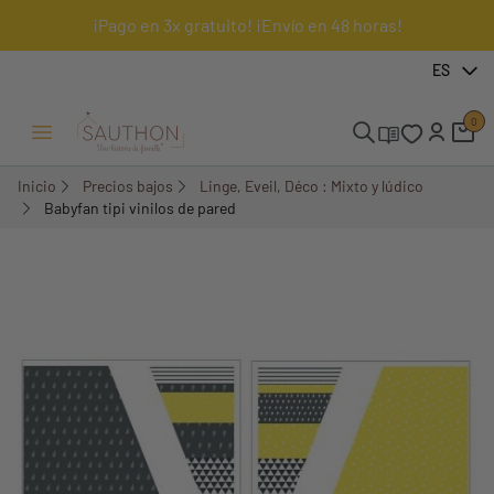
¡Pago en 3x gratuito! ¡Envío en 48 horas!
-74,63%
ES
0
Menú Abrir/Cerrar
Inicio
Precios bajos
Linge, Eveil, Déco : Mixto y lúdico
Babyfan tipi vinilos de pared