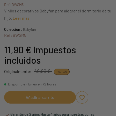
Ref: BWSM5
Vinilos decorativos Babyfan para alegrar el dormitorio de tu
hijo.
Leer más
Colección :
Babyfan
Ref: BWSM5
11,90 €
Impuestos
incluidos
46,90 €
Originalmente:
-74,63%
Disponible - Envío en 72 horas
Añadir al carrito
Aggiungi ai preferi
borrar favoritos
Garantía de 2 años Hasta 4 años para nuestras cunas