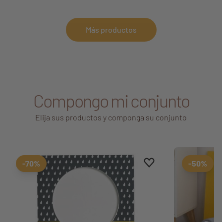
Más productos
Compongo mi conjunto
Elija sus productos y componga su conjunto
Aggiungi ai preferiti
borrar favoritos
-70%
-50%