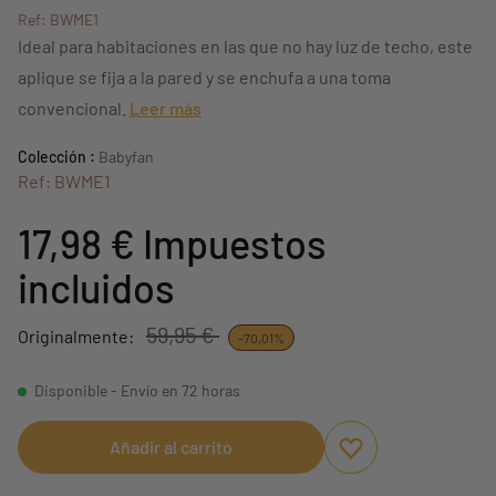
Ref: BWME1
Ideal para habitaciones en las que no hay luz de techo, este
aplique se fija a la pared y se enchufa a una toma
convencional.
Leer más
Colección :
Babyfan
Ref: BWME1
17,98 €
Impuestos
incluidos
59,95 €
Originalmente:
-70,01%
Disponible - Envío en 72 horas
Añadir al carrito
Aggiungi ai preferi
borrar favoritos