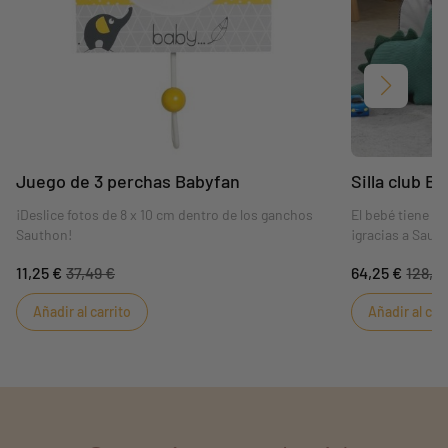
Siguient
Juego de 3 perchas Babyfan
Silla club B
¡Deslice fotos de 8 x 10 cm dentro de los ganchos
El bebé tiene s
Sauthon!
¡gracias a Saut
11,25 €
37,49 €
64,25 €
128,4
Añadir al carrito
Añadir al car