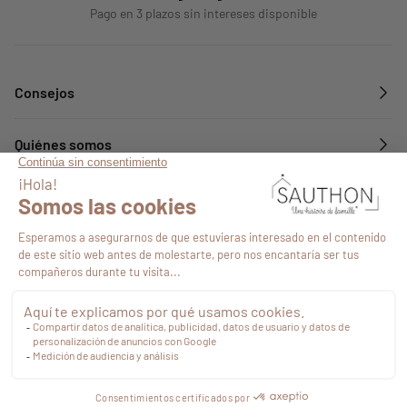
Pago en 3 plazos sin intereses disponible
Consejos
Quiénes somos
Servicios
Síguenos en
17,98 €
Impuestos
Finalizar
compra