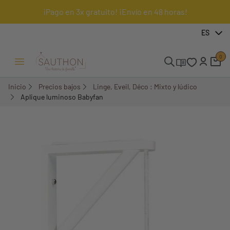
¡Pago en 3x gratuito! ¡Envío en 48 horas!
-70,01%
ES
0
Menú Abrir/Cerrar
Inicio
Precios bajos
Linge, Eveil, Déco : Mixto y lúdico
Aplique luminoso Babyfan