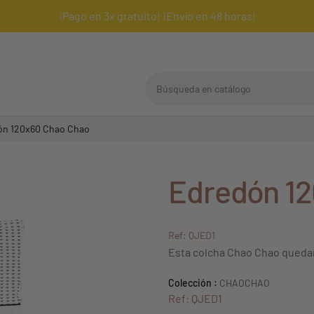
¡Pago en 3x gratuito! ¡Envío en 48 horas!
Búsqueda en catálogo
ón 120x60 Chao Chao
Edredón 1
Ref: QJED1
Esta colcha Chao Chao quedar
Colección :
CHAOCHAO
Ref: QJED1