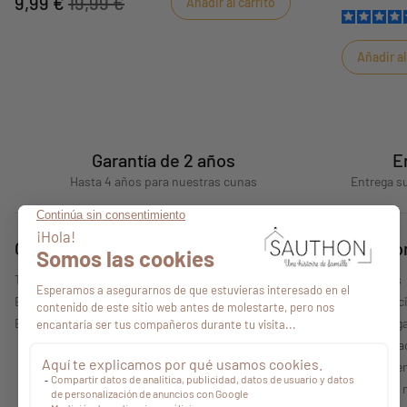
9,99 €
19,99 €
Añadir al carrito
Añadir al
Garantía de 2 años
E
Hasta 4 años para nuestras cunas
Entrega su
Consejos
Quiénes s
Todos nuestros consejos
Quiénes somos
Encontrar un punto de venta
Nuestras colecc
Espacio profesional
Información lega
Política de priv
Condiciones gen
Características