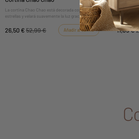
La cortina Chao Chao está decorada con lunas y
Cojín decora
estrellas y velará suavemente la luz gracias a su
estampado
tejido vaporoso.
26,50 €
52,99 €
11,89 €
2
Añadir al carrito
C