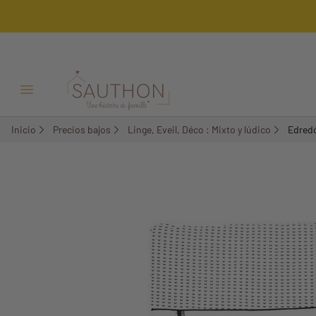
-50,01%
Menú Abrir/Cerrar
Inicio
Precios bajos
Linge, Eveil, Déco : Mixto y lúdico
Edred