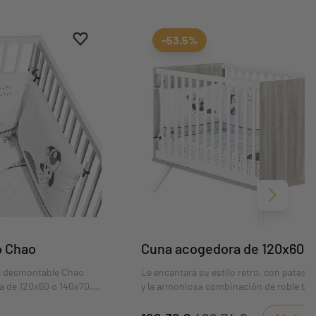
Aggiungi ai preferiti
borrar favoritos
-53,5%
Siguient
o Chao
Cuna acogedora de 120x60
a desmontable Chao
Le encantará su estilo retro, con patas i
a de 120x60 o 140x70.
y la armoniosa combinación de roble bla
 Chao Chao de la familia
roble flintado.
ando en la montaña.