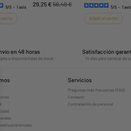
29,25 €
58,49 €
5
/
5
-
1
avis
5
/
5
-
1
avi
 carrito
Añadir al carrito
nvío en 48 horas
Satisfacción garan
jeta a disponibilidad de stock
14 días para cambiar de o
omos
Servicios
Preguntas más frecuentes (FAQ)
iones
Contacto
l
Contratación de personal
acidad
erales
 medioambientales