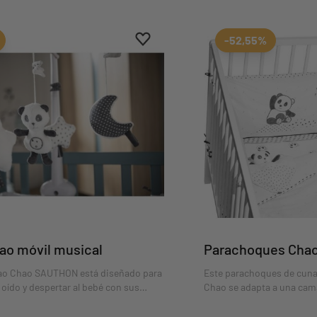
Aggiungi ai preferiti
borrar favoritos
-52,55%
ao móvil musical
Parachoques Cha
hao Chao SAUTHON está diseñado para
Este parachoques de cun
 oído y despertar al bebé con sus
Chao se adapta a una cam
lunas y el Chao Chao suspendido.
Tranquilo y entrañable, el
Sauthon se divierte retoz