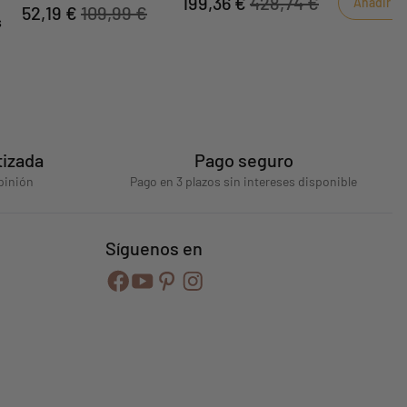
199,36 €
428,74 €
Añadir al 
52,19 €
109,99 €
s
tizada
Pago seguro
pinión
Pago en 3 plazos sin intereses disponible
Síguenos en