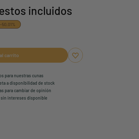
estos incluidos
-50,01%
al carrito
Aggiungi ai preferiti
borrar favoritos
ños para nuestras cunas
eta a disponibilidad de stock
ías para cambiar de opinión
 sin intereses disponible