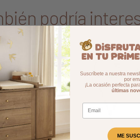
bién podría interes
Aggiungi ai preferiti
borrar favoritos
59%
-50,02%
Suscríbete a nuestra newsle
por ema
¡La ocasión perfecta par
últimas no
ME SUSC
trella Chao Chao
Chao Chao capa d