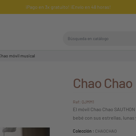
¡Pago en 3x gratuito! ¡Envío en 48 horas!
Búsqueda en catálogo
Chao móvil musical
Chao Chao 
Ref: QJMM1
El móvil Chao Chao SAUTHON es
bebé con sus estrellas, lunas
Colección :
CHAOCHAO