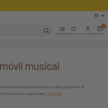
ES
0
Catálogo
Favoritos
Iniciar sesión
Carrito
móvil musical
tá diseñado para estimular el oído y despertar al
 y el Chao Chao suspendido.
Leer más