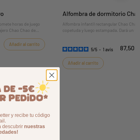
ro
Alfombra de dormitorio Cha
omete horas de juego
Alfombra infantil rectangular Chao Chao
najero Chao Chao de
copetuda y luego estampada. Dará un to
ginación del bebé.
fantasía al dormitorio de tu bebé.
Añadir al carrito
87,50 €
5
/
5
-
1
avis
Añadir al carrito
tter y recibe tu código
il.
a descubrir
nuestras
to
vedades!