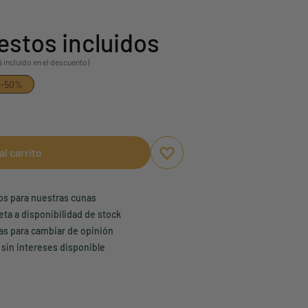
stos incluidos
á incluido en el descuento)
-50%
al carrito
Aggiungi ai preferiti
borrar favoritos
ños para nuestras cunas
eta a disponibilidad de stock
ías para cambiar de opinión
 sin intereses disponible