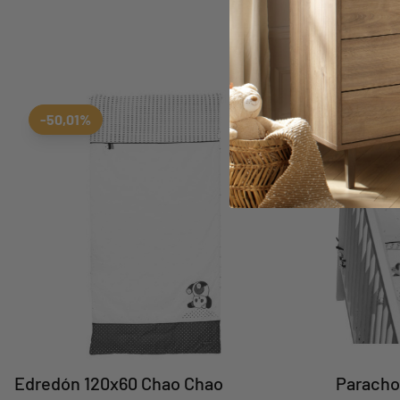
Aggiungi ai preferiti
borrar favoritos
-50,01%
-52,5
Edredón 120x60 Chao Chao
Paracho