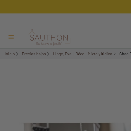
-50%
Menú Abrir/Cerrar
Inicio
Precios bajos
Linge, Eveil, Déco : Mixto y lúdico
Chao 