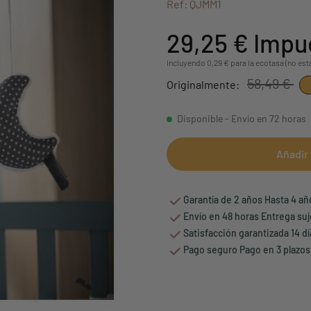
Ref: QJMM1
29,25 €
Impue
Incluyendo 0,29 € para la ecotasa (no est
58,49 €
Originalmente:
Disponible - Envío en 72 horas
Añadir 
Garantía de 2 años Hasta 4 a
Envío en 48 horas Entrega suj
Satisfacción garantizada 14 d
Pago seguro Pago en 3 plazos