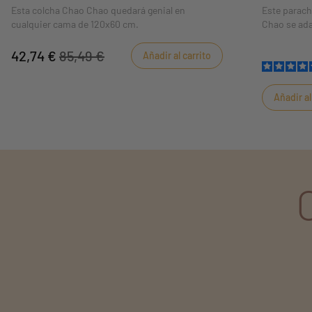
Esta colcha Chao Chao quedará genial en
Este parac
cualquier cama de 120x60 cm.
Chao se ada
Tranquilo y 
Sauthon se 
42,74 €
85,49 €
Añadir al carrito
Añadir al