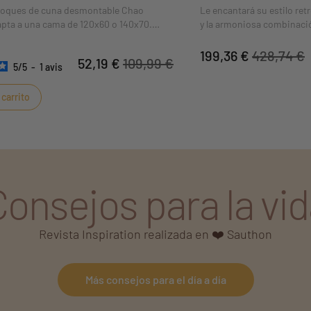
hoques de cuna desmontable Chao
Le encantará su estilo ret
pta a una cama de 120x60 o 140x70.
y la armoniosa combinació
entrañable, el Chao Chao de la familia
roble flintado.
divierte retozando en la montaña.
199,36 €
428,74 €
52,19 €
109,99 €
5
/
5
-
1
avis
 carrito
Consejos para la vid
Revista Inspiration realizada en ❤️ Sauthon
Más consejos para el día a día