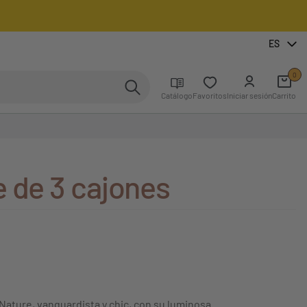
ES
0
Catálogo
Favoritos
Iniciar sesión
Carrito
e de 3 cajones
Nature, vanguardista y chic, con su luminosa