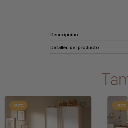
Descripción
Detalles del producto
Tam
Aggiungi ai preferiti
borrar favoritos
-22%
-22%