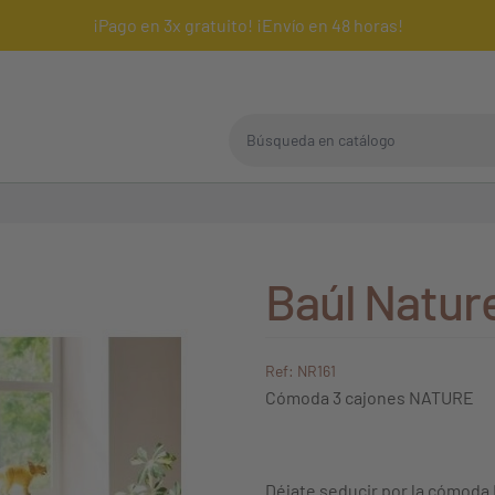
¡Pago en 3x gratuito! ¡Envío en 48 horas!
Búsqueda en catálogo
Baúl Natur
Ref: NR161
Cómoda 3 cajones NATURE
Déjate seducir por la cómoda 