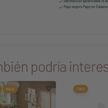
Satisfacción garantizada 14 d
Pago seguro Pago en 3 plazos
bién podría interes
Aggiungi ai preferiti
borrar favoritos
Pack
-19%