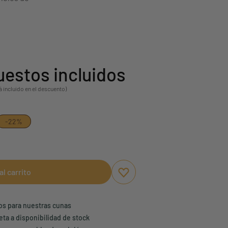
estos incluidos
á incluido en el descuento)
-22%
al carrito
Aggiungi ai preferiti
borrar favoritos
ños para nuestras cunas
eta a disponibilidad de stock