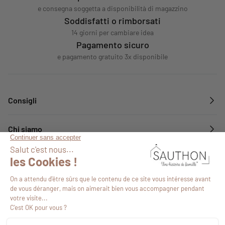
e consegna soggetta a disponibilità di magazzino
Soddisfatti o rimborsati
14 giorni per cambiare idea
Pagamento sicuro
e pagamento gratuito 3x disponibile
Consigli
Chi siamo
Servizi
Seguiteci