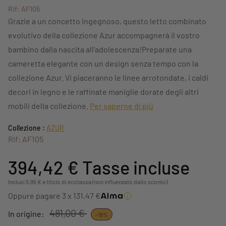
Rif: AF105
Grazie a un concetto ingegnoso, questo letto combinato
evolutivo della collezione Azur accompagnerà il vostro
bambino dalla nascita all'adolescenza!Preparate una
cameretta elegante con un design senza tempo con la
collezione Azur. Vi piaceranno le linee arrotondate, i caldi
decori in legno e le raffinate maniglie dorate degli altri
mobili della collezione.
Per saperne di più
Collezione :
AZUR
Rif: AF105
394,42 €
Tasse incluse
Inclusi 5,95 € a titolo di ecotassa (non influenzato dallo sconto)
Oppure pagare 3 x 131,47 €
481,00 €
In origine:
-18%