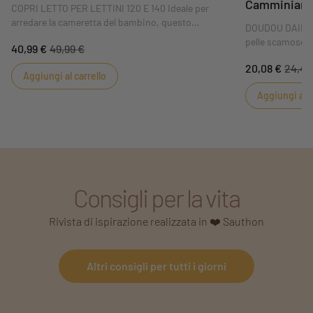
Camminiam
COPRI LETTO PER LETTINI 120 E 140 Ideale per
arredare la cameretta del bambino, questo
DOUDOU DAIM P
copriletto donerà stile e morbidezza alla sua stanza.
pelle scamoscia
40,99 €
49,99 €
Si adatta ai letti 120x60 e 140x70, quindi è pratico!
vostro bambino 
20,08 €
24,49
porterà confort
Aggiungi al carrello
colori di tenden
Aggiungi al c
bambine che ai
Consigli per la vita
Rivista di ispirazione realizzata in ❤️ Sauthon
Altri consigli per tutti i giorni