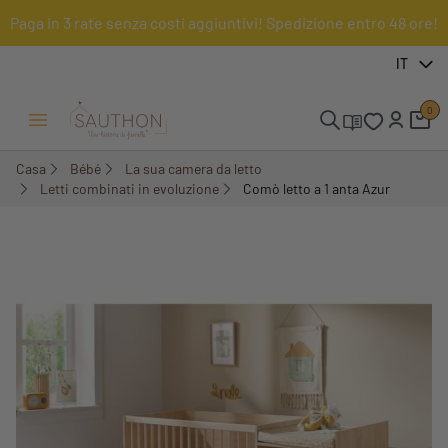
Paga in 3 rate senza costi aggiuntivi! Spedizione entro 48 ore!
-18%
IT
0
Menu Apri/Chiudi
Casa
Bébé
La sua camera da letto
Letti combinati in evoluzione
Comò letto a 1 anta Azur