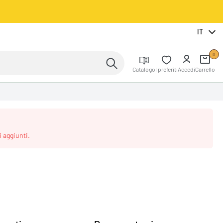
IT
0
Catalogo
I preferiti
Accedi
Carrello
 aggiunti.