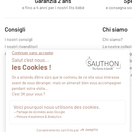
Garanzia 2 ans
Spe
e fino a 4 anni per i nostri lits bébé
e consegna sog
Consigli
Chi siamo
I nostri consigli
Chi siamo?
I nostri rivenditori
Le nostre collez
Area professionale
Informazioni leg
Informativa sull
Condizioni gener
Caratteristiche 