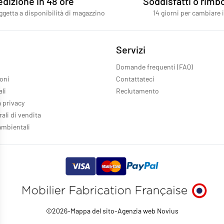
dizione in 48 ore
Soddisfatti o rimbo
getta a disponibilità di magazzino
14 giorni per cambiare 
Servizi
Domande frequenti (FAQ)
ioni
Contattateci
ali
Reclutamento
a privacy
ali di vendita
ambientali
©2026
-
Mappa del sito
-
Agenzia web Novius