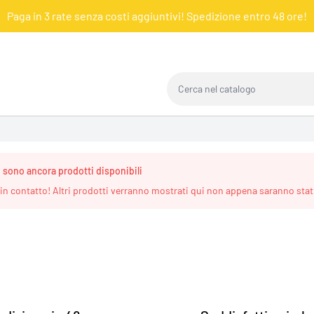
Paga in 3 rate senza costi aggiuntivi! Spedizione entro 48 ore!
Cerca nel catalogo
 sono ancora prodotti disponibili
in contatto! Altri prodotti verranno mostrati qui non appena saranno stati