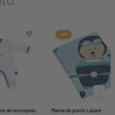
Aggiungi ai preferiti
borrar favoritos
-50%
Siguient
re de terciopelo
Manta de punto Lazare