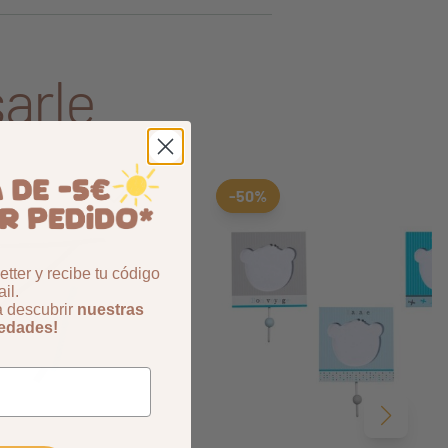
arle
Aggiungi ai preferiti
borrar favoritos
-50%
tter y recibe tu código
il.
a descubrir
nuestras
vedades!
Siguient