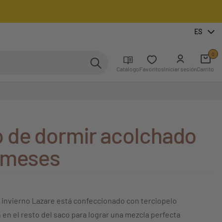
ES
0
Catálogo
Favoritos
Iniciar sesión
Carrito
 de dormir acolchado
 meses
 invierno Lazare está confeccionado con terciopelo
n en el resto del saco para lograr una mezcla perfecta