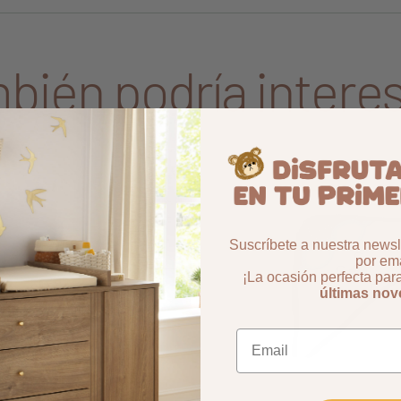
bién podría interes
Aggiungi ai preferiti
borrar favoritos
2%
-50,02%
Suscríbete a nuestra newsle
por ema
¡La ocasión perfecta par
últimas no