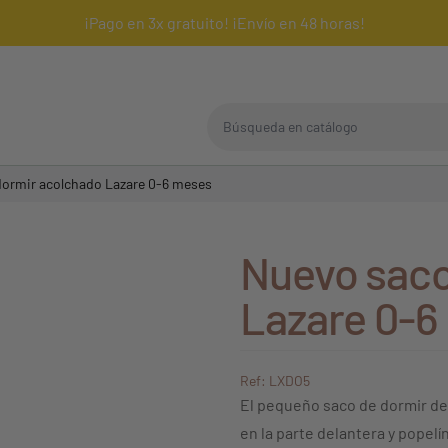
¡Pago en 3x gratuito! ¡Envío en 48 horas!
Búsqueda en catálogo
dormir acolchado Lazare 0-6 meses
Nuevo saco
Lazare 0-6
Ref: LXDO5
El pequeño saco de dormir de
en la parte delantera y popelí