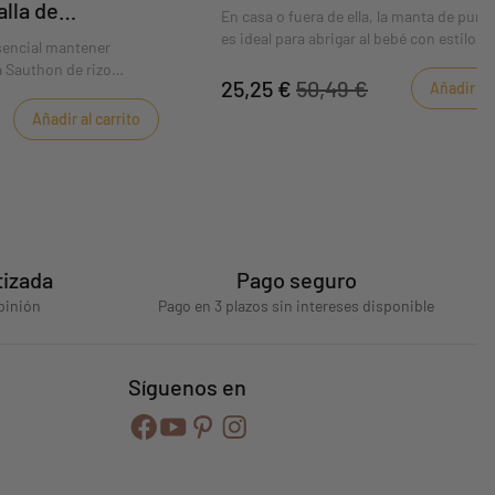
alla de
En casa o fuera de ella, la manta de punt
es ideal para abrigar al bebé con estilo y 
sencial mantener
a Sauthon de rizo
25,25 €
50,49 €
Añadir al 
en Y mantiene al bebé
Añadir al carrito
tizada
Pago seguro
pinión
Pago en 3 plazos sin intereses disponible
Síguenos en