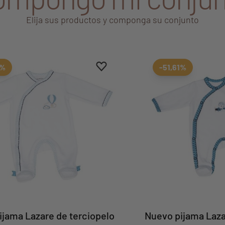
Elija sus productos y componga su conjunto
Aggiungi ai preferiti
borrar favoritos
1%
-51,61%
ijama Lazare de terciopelo
Nuevo pijama Laza