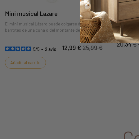
Mini musical Lazare
cestas n
El mini musical Lázaro puede colgarse de los
Déjese sedu
barrotes de una cuna o del montante de un
perfectas p
cochecito.
muy útiles 
cuidado en 
20,34 €
12,99 €
25,99 €
5
/
5
-
2
avis
Añadir al carrito
C