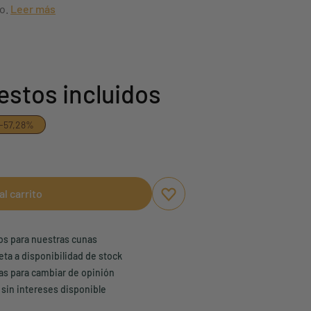
ño.
Leer más
stos incluidos
-57,28%
al carrito
Aggiungi ai preferiti
borrar favoritos
ños para nuestras cunas
eta a disponibilidad de stock
ías para cambiar de opinión
 sin intereses disponible