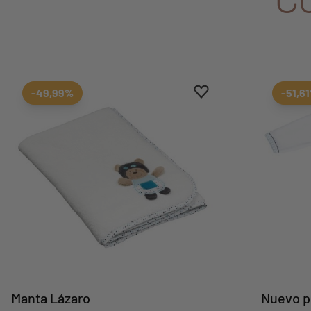
Aggiungi ai preferiti
borrar favoritos
-49,99%
-51,6
Manta Lázaro
Nuevo p