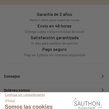
Garantía de 2 años
Hasta 4 años para nuestras cunas
Envío en 48 horas
Entrega sujeta a disponibilidad de stock
Satisfacción garantizada
14 días para cambiar de opinión
Pago seguro
Pago en 3 plazos sin intereses disponible
Consejos
Quiénes somos
Servicios