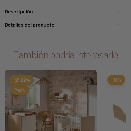
Descripción
Detalles del producto
También podría interesarle
Aggiungi ai preferiti
borrar favoritos
-21,22%
-18%
Pack