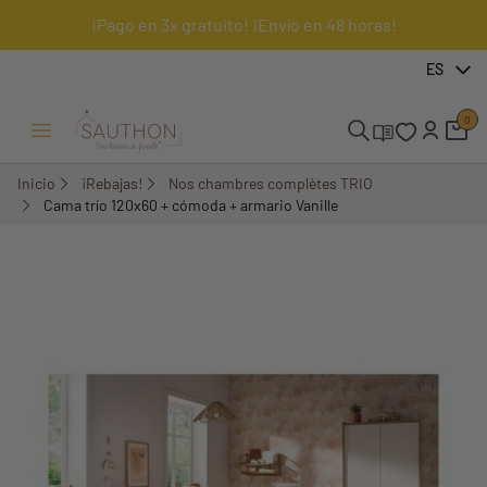
¡Pago en 3x gratuito! ¡Envío en 48 horas!
-18,48%
ES
Pack
0
Menú Abrir/Cerrar
Inicio
¡Rebajas!
Nos chambres complètes TRIO
Cama trío 120x60 + cómoda + armario Vanille