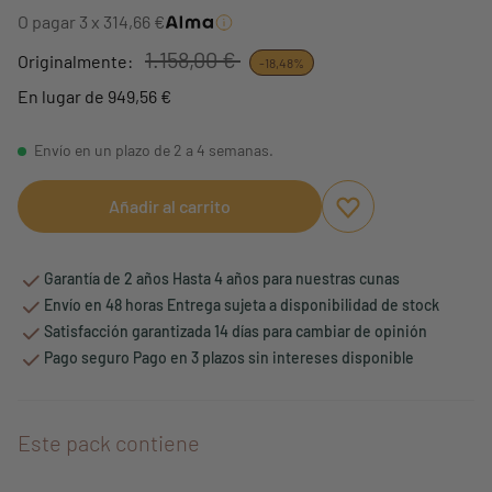
O pagar 3 x 314,66 €
1.158,00 €
Originalmente:
-18,48%
En lugar de 949,56 €
Envío en un plazo de 2 a 4 semanas.
Añadir al carrito
Aggiungi ai preferi
borrar favoritos
Garantía de 2 años Hasta 4 años para nuestras cunas
Envío en 48 horas Entrega sujeta a disponibilidad de stock
Satisfacción garantizada 14 días para cambiar de opinión
Pago seguro Pago en 3 plazos sin intereses disponible
Este pack contiene