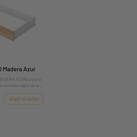
0 Madera Azur
MADERA AZURLa cuna
 con este cajón de la
a guardar las cositas
l dormitorio de tu hijo
Añadir al carrito
ento extra