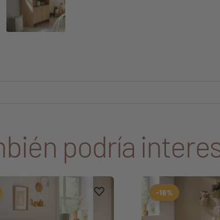
bién podría interes
Aggiungi ai preferiti
borrar favoritos
-18%