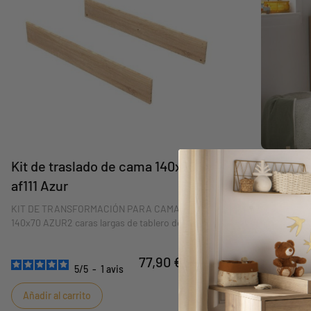
Kit de traslado de cama 140x70.
Cómoda 
af111 Azur
empotra
KIT DE TRANSFORMACIÓN PARA CAMA GRANDE
Cómoda de 2
140x70 AZUR2 caras largas de tablero de
AZURDéjese 
partículas revestido de melamina, acabado Chêne
de la colecc
Doré, ribete decorativo de madera.
redondeadas
77,90 €
95,00 €
atemporal q
5
/
5
-
1
avis
La verdader
el gran cam
Añadir al carrito
Añadir al