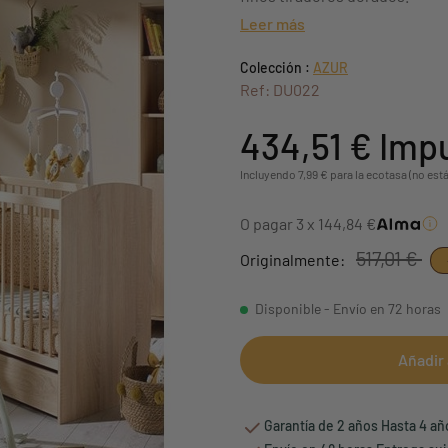
Leer más
Colección :
AZUR
Ref: DU022
434,51 €
Impu
Incluyendo 7,99 € para la ecotasa (no está
O pagar 3 x 144,84 €
517,01 €
Originalmente:
Disponible - Envío en 72 horas
Añadir 
Garantía de 2 años Hasta 4 a