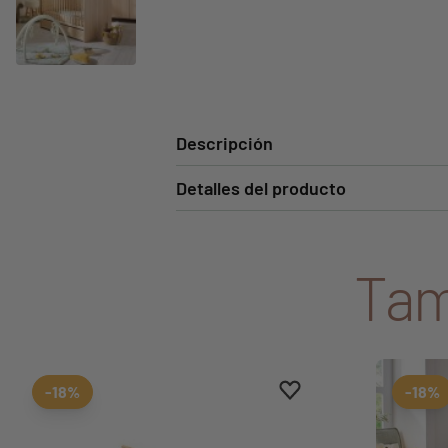
Descripción
Detalles del producto
Tam
Aggiungi ai preferiti
borrar favoritos
-18%
-18%