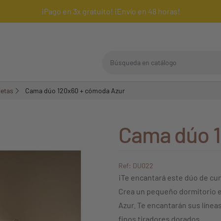
¡Pago en 3x gratuito! ¡Envío en 48 horas!
Búsqueda en catálogo
letas
Cama dúo 120x60 + cómoda Azur
Cama dúo 1
Ref: DU022
¡Te encantará este dúo de cu
Crea un pequeño dormitorio e
Azur. Te encantarán sus línea
finos tiradores dorados.