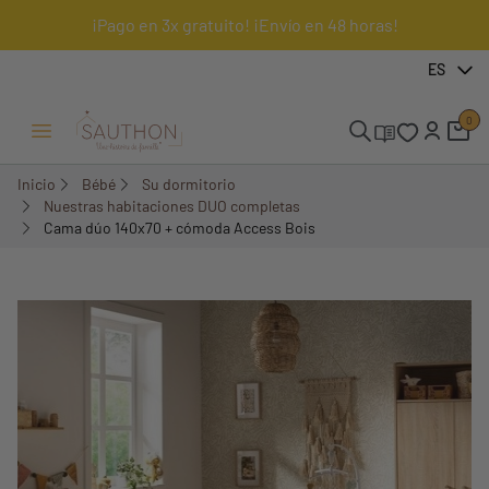
¡Pago en 3x gratuito! ¡Envío en 48 horas!
-20,19%
ES
Pack
0
Menú Abrir/Cerrar
Inicio
Bébé
Su dormitorio
Nuestras habitaciones DUO completas
Cama dúo 140x70 + cómoda Access Bois