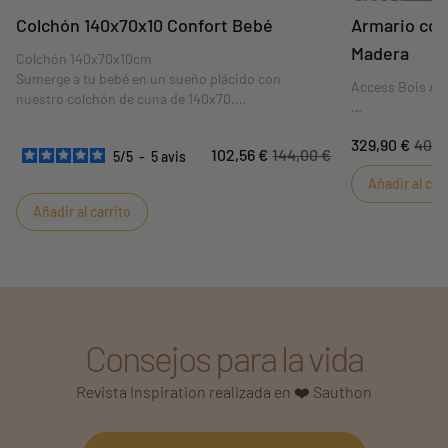
Colchón 140x70x10 Confort Bebé
Armario con
Madera
Colchón 140x70x10cm
Sumerge a tu bebé en un sueño plácido con
Access Bois Arm
nuestro colchón de cuna de 140x70.
Cuidadosamente diseñado para proporcionar un
Te encantará el
confort y un apoyo óptimos a tu pequeño, este
329,90 €
409,
Bois. Un espac
102,56 €
144,00 €
5
/
5
-
5
avis
colchón es la elección ideal para unas noches
complementará 
tranquilas y reparadoras.
Añadir al car
su bebé. La bon
toque de origina
Añadir al carrito
decoración de s
Consejos para la vida
Revista Inspiration realizada en ❤️ Sauthon