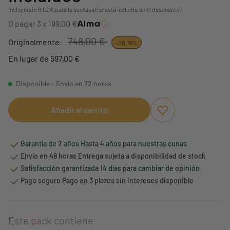
Incluyendo 8,62 € para la ecotasa (no está incluido en el descuento)
O pagar 3 x 199,00 €
748,00 €
Originalmente:
-20,19%
En lugar de 597,00 €
Disponible - Envío en 72 horas
Añadir al carrito
Aggiungi ai preferi
borrar favoritos
Garantía de 2 años Hasta 4 años para nuestras cunas
Envío en 48 horas Entrega sujeta a disponibilidad de stock
Satisfacción garantizada 14 días para cambiar de opinión
Pago seguro Pago en 3 plazos sin intereses disponible
Este pack contiene