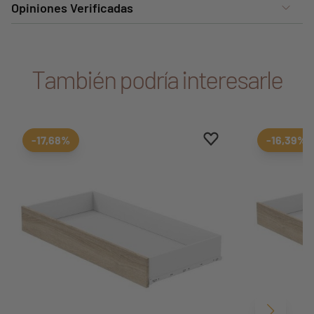
Opiniones Verificadas
También podría interesarle
Aggiungi ai preferiti
borrar favoritos
-17,68%
-16,39%