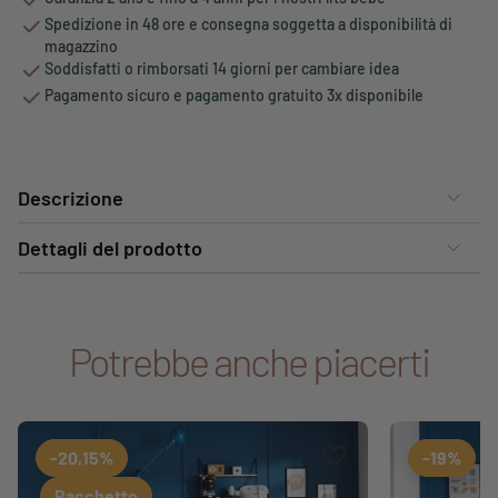
Spedizione in 48 ore e consegna soggetta a disponibilità di
magazzino
Soddisfatti o rimborsati 14 giorni per cambiare idea
Pagamento sicuro e pagamento gratuito 3x disponibile
Descrizione
Dettagli del prodotto
Potrebbe anche piacerti
Aggiungi ai preferiti
Rimuovi dai preferiti
-20,15%
-19%
Pacchetto