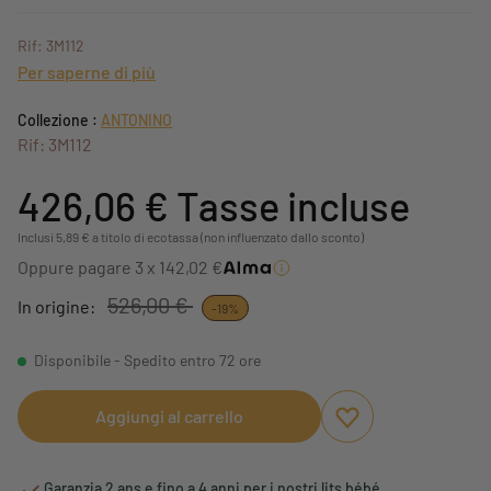
Rif: 3M112
Per saperne di più
Collezione :
ANTONINO
Rif: 3M112
426,06 €
Tasse incluse
Inclusi 5,89 € a titolo di ecotassa (non influenzato dallo sconto)
Oppure pagare 3 x 142,02 €
526,00 €
In origine:
-19%
Disponibile - Spedito entro 72 ore
Aggiungi al carrello
Aggiungi ai preferi
Rimuovi dai preferi
Garanzia 2 ans e fino a 4 anni per i nostri lits bébé