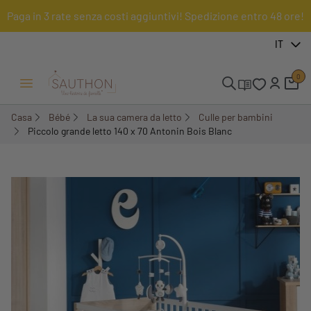
Paga in 3 rate senza costi aggiuntivi! Spedizione entro 48 ore!
-19%
IT
0
Menu Apri/Chiudi
Casa
Bébé
La sua camera da letto
Culle per bambini
Piccolo grande letto 140 x 70 Antonin Bois Blanc