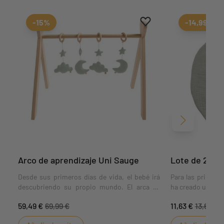
Aggiungi ai preferiti
borrar favoritos
-15%
-14,99%
Siguiente
Arco de aprendizaje Uni Sauge
Lote de 2 bab
Desde sus primeros días de vida, el bebé irá
Para las primera
descubriendo su propio mundo. El arca es
ha creado un jueg
ideal para favorecer su desarrollo y animarle a
de gasa doble de
59,49 €
69,99 €
11,63 €
13,68 €
hacer nuevos descubrimientos.
Unis.Baberos c
doble de algodón 