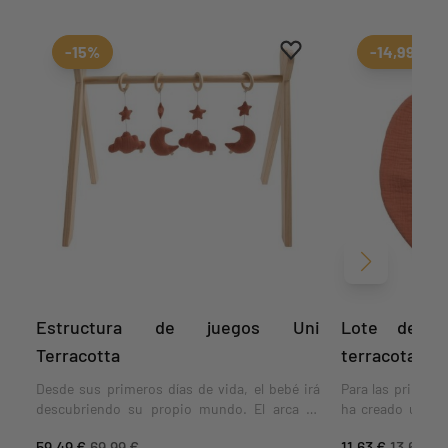
Aggiungi ai preferiti
borrar favoritos
-15%
-14,99%
Siguiente
Estructura de juegos Uni
Lote de 2
Terracotta
terracota
Desde sus primeros días de vida, el bebé irá
Para las primera
descubriendo su propio mundo. El arca es
ha creado un ju
ideal para favorecer el desarrollo del bebé y
terracota en ga
59,49 €
69,99 €
11,63 €
13,68 €