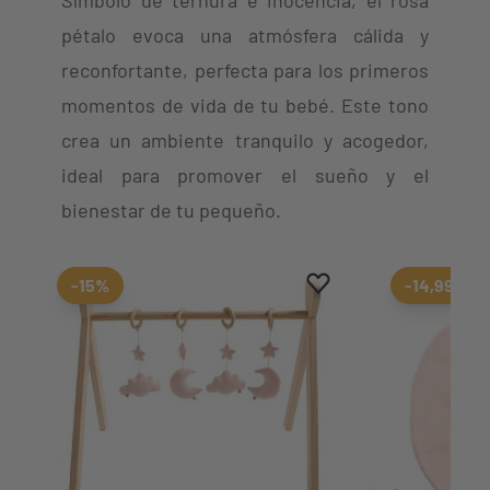
Símbolo de ternura e inocencia, el rosa
pétalo evoca una atmósfera cálida y
reconfortante, perfecta para los primeros
momentos de vida de tu bebé. Este tono
crea un ambiente tranquilo y acogedor,
ideal para promover el sueño y el
bienestar de tu pequeño.
Aggiungi ai preferiti
borrar favoritos
-15%
-14,99%