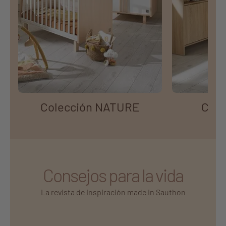
Colección NATURE
Cole
Consejos para la vida
La revista de inspiración made in Sauthon