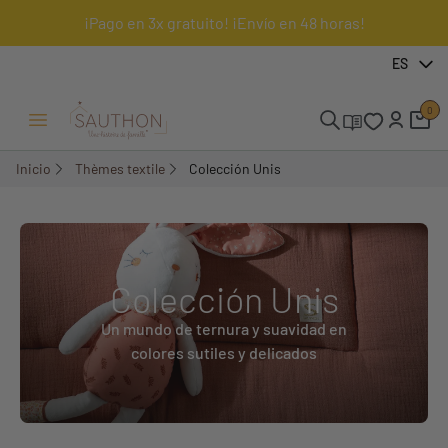
¡Pago en 3x gratuito! ¡Envío en 48 horas!
ES
0
Menú Abrir/Cerrar
Inicio
Thèmes textile
Colección Unis
Colección Unis
Un mundo de ternura y suavidad en
colores sutiles y delicados